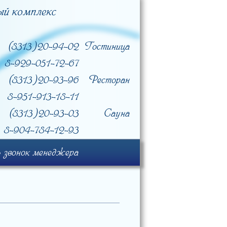
(8313) 20-94-02
Гостиница
8-929-051-72-67
(8313) 20-93-96
Ресторан
8-951-913-18-11
(8313) 20-93-03
Сауна
8-904-784-12-93
 звонок менеджера